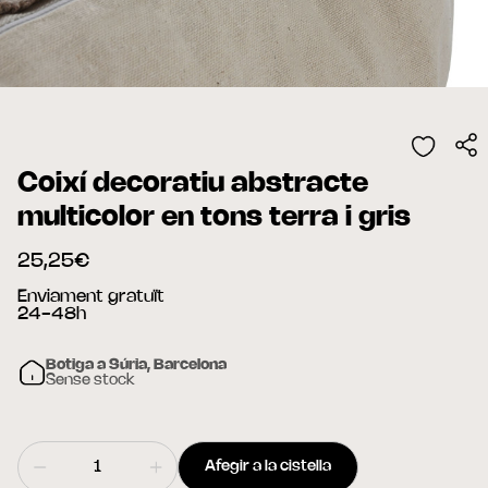
Coixí decoratiu abstracte
multicolor en tons terra i gris
25,25€
Enviament gratuït
24-48h
Botiga a Súria, Barcelona
Sense stock
Afegir a la cistella