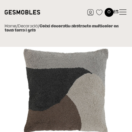
0
ES
Home
/
Decoració
/
Coixí decoratiu abstracte multicolor en
tons terra i gris