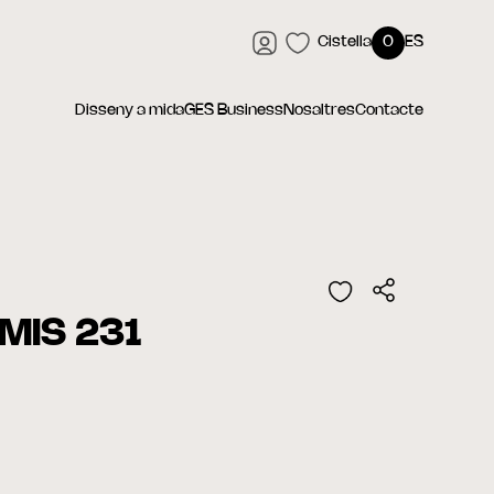
Cistella
0
ES
Disseny a mida
GES Business
Nosaltres
Contacte
MIS 231