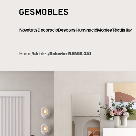
Novetats
Decoració
Descans
Il·luminació
Mobles
Tèxtils llar
Home
/
Mobles
/
Rebedor RAMIS 231