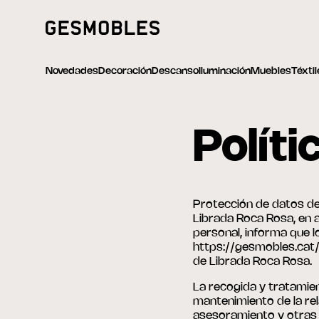
Novedades
Decoración
Descanso
Iluminación
Muebles
Téxti
Políti
Protección de datos de
Librada Roca Rosa, en a
personal, informa que l
https://gesmobles.cat/ 
de Librada Roca Rosa.
La recogida y tratamie
mantenimiento de la re
asesoramiento y otras 