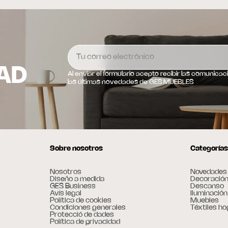
AD
Al enviar el formulario acepto recibir las comunica
las últimas novedades de GES MUEBLES
Sobre nosotros
Categorías
Nosotros
Novedades
Diseño a medida
Decoració
GES Business
Descanso
Avís legal
Iluminación
Política de cookies
Muebles
Condiciones generales
Téxtiles ho
Protecció de dades
Política de privacidad