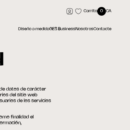
Carrito
0
CA
Diseño a medida
GES Business
Nosotros
Contacte
d
 de datos de carácter
ios del sitio web
suarios de los servicios
mo finalidad el
formación,