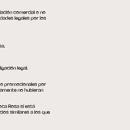
ación comercial o no
idades legales por los
sa.
gación legal.
s o promocionales por
viamente no hubieran
Roca Rosa sí está
ios similares a los que