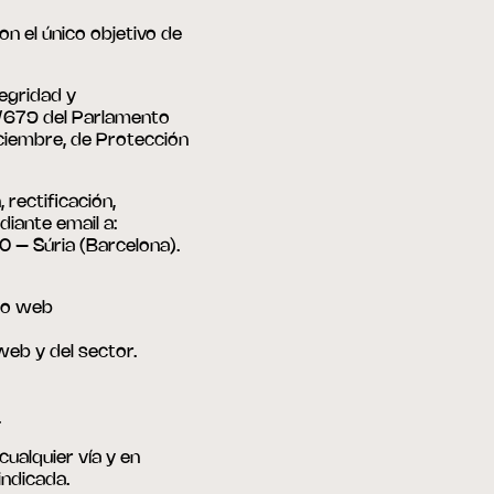
n el único objetivo de
egridad y
6/679 del Parlamento
iciembre, de Protección
rectificación,
diante email a:
0 – Súria (Barcelona).
tio web
web y del sector.
.
ualquier vía y en
indicada.