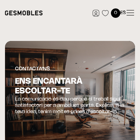
0
ES
CONTACTA'NS
ENS ENCANTARÀ
ESCOLTAR-TE
La comunicació és clau perquè el treball sigui
satisfactori per a ambdues parts. Explica'ns la
teva idea, tenim moltes ganes d'escoltar-la.