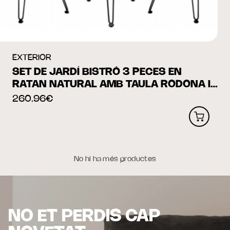
EXTERIOR
SET DE JARDÍ BISTRÓ 3 PECES EN
RATAN NATURAL AMB TAULA RODONA I
COIXINS
260.96€
No hi ha més productes
NO ET PERDIS CAP