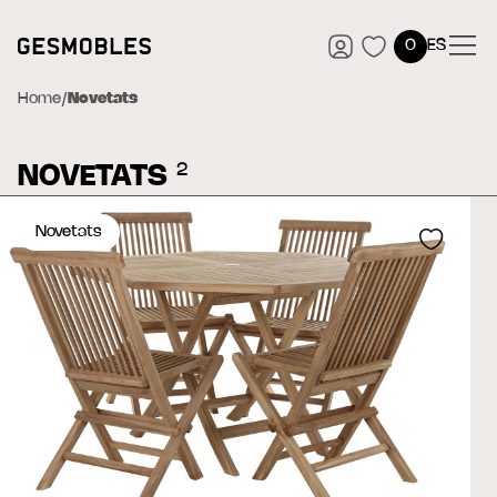
0
ES
Home
/
Novetats
2
NOVETATS
Novetats