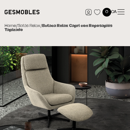
0
CA
Home
/
Sofás Relax
/
Butaca Relax Capri con Reposapiés
Tapizado