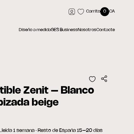
Carrito
0
CA
Diseño a medida
GES Business
Nosotros
Contacte
ible Zenit – Blanco
pizada beige
· Lleida 1 semana · Resto de España 15–20 días