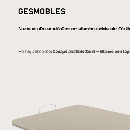
Novedades
Decoración
Descanso
Iluminación
Muebles
Téxti
Home
/
Descanso
/
Canapé abatible Zenit – Blanco con tap