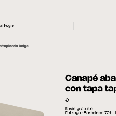
les hogar
a tapizada beige
Canapé abat
con tapa ta
€
Envío gratuito
Entrega : Barcelona 72 h 