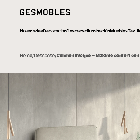
Novedades
Decoración
Descanso
Iluminación
Muebles
Téxti
Home
/
Descanso
/
Colchón Evoque – Máximo confort con vi