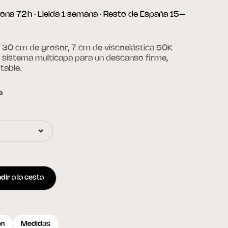
ona 72 h · Lleida 1 semana · Resto de España 15–
 30 cm de grosor, 7 cm de viscoelástica 50K
y sistema multicapa para un descanso firme,
table.
a
dir a la cesta
ón
Medidas