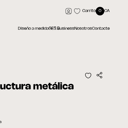
Carrito
0
CA
Diseño a medida
GES Business
Nosotros
Contacte
uctura metálica
a