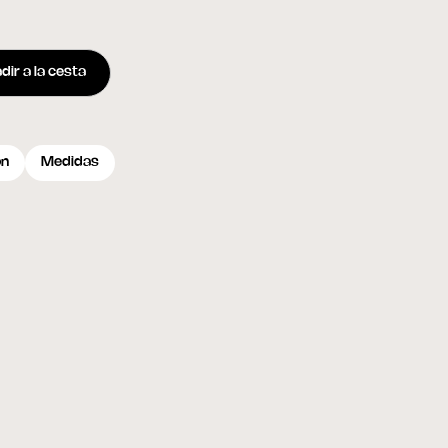
dir a la cesta
ón
Medidas