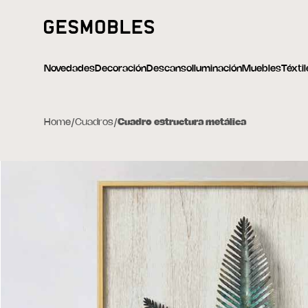
Novedades
Decoración
Descanso
Iluminación
Muebles
Téxti
Home
/
Cuadros
/
Cuadro estructura metálica