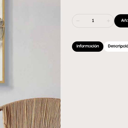
Aña
Información
Descripci