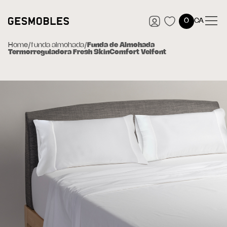
0
CA
Home
/
funda almohada
/
Funda de Almohada
Termorreguladora Fresh SkinComfort Velfont