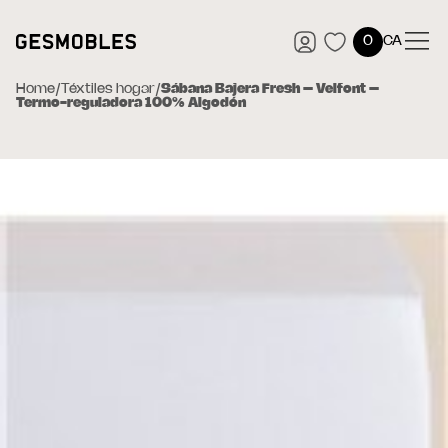
0
CA
Home
/
Téxtiles hogar
/
Sábana Bajera Fresh – Velfont –
Termo-reguladora 100% Algodón