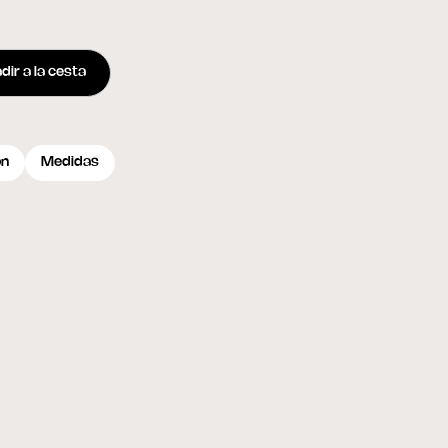
dir a la cesta
ón
Medidas