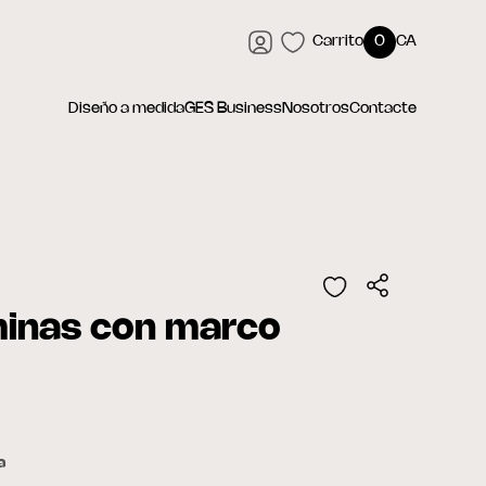
Carrito
0
CA
Diseño a medida
GES Business
Nosotros
Contacte
minas con marco
a