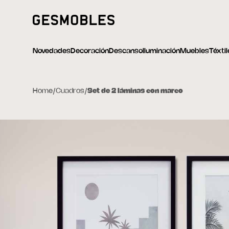
Novedades
Decoración
Descanso
Iluminación
Muebles
Téxti
Home
/
Cuadros
/
Set de 2 láminas con marco