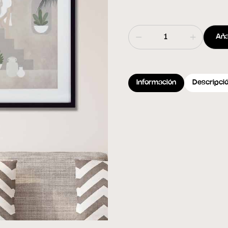
Aña
Información
Descripci