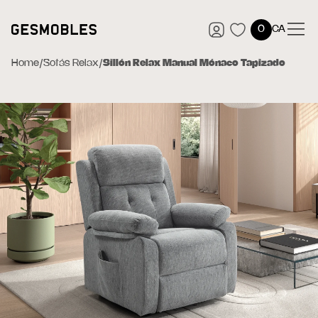
0
CA
Home
/
Sofás Relax
/
Sillón Relax Manual Mónaco Tapizado