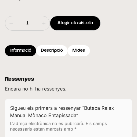
Afegir a la cistella
Informació
Descripció
Mides
Ressenyes
Encara no hi ha ressenyes.
Sigueu els primers a ressenyar “Butaca Relax
Manual Mònaco Entapissada”
L'adreça electrònica no es publicarà.
Els camps
necessaris estan marcats amb
*