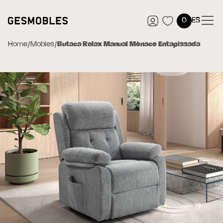
0
ES
Home
/
Mobles
/
Butaca Relax Manual Mònaco Entapissada