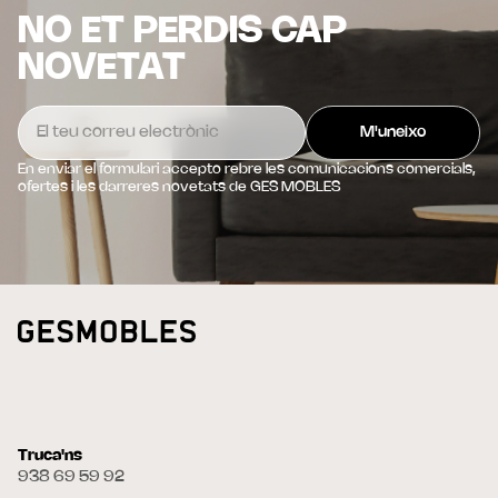
NO ET PERDIS CAP
NOVETAT
En enviar el formulari accepto rebre les comunicacions comercials,
ofertes i les darreres novetats de GES MOBLES
Truca'ns
938 69 59 92