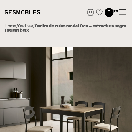
0
ES
Home
/
Cadires
/
Cadira de cuina model Oca – estructura negra
i seient beix