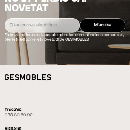
NOVETAT
En enviar el formulari accepto rebre les comunicacions comercials,
ofertes i les darreres novetats de GES MOBLES
Truca'ns
938 69 59 92
Visita'ns