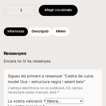
Afegir a la cistella
Informació
Descripció
Mides
Ressenyes
Encara no hi ha ressenyes.
Sigueu els primers a ressenyar “Cadira de cuina
model Oca – estructura negra i seient beix”
L'adreça electrònica no es publicarà.
Els camps
necessaris estan marcats amb
*
La vostra valoració
*