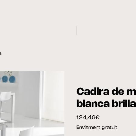
t
Cadira de m
blanca brill
124,46€
Enviament gratuït