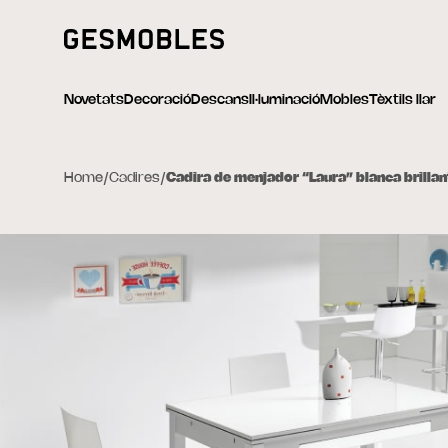
Novetats
Decoració
Descans
Il·luminació
Mobles
Tèxtils llar
Home
/
Cadires
/
Cadira de menjador “Laura” blanca brillan