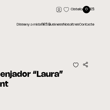
Cistella
0
ES
Disseny a mida
GES Business
Nosaltres
Contacte
enjador “Laura”
ant