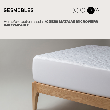
0
ES
Home
/
protector matalás
/
COBRE MATALÀS MICROFIBRA
IMPERMEABLE