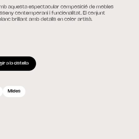
amb aquesta espectacular composició de mobles
sseny contemporani i funcionalitat. El conjunt
anc brillant amb detalls en color artisà.
ir a la cistella
Mides