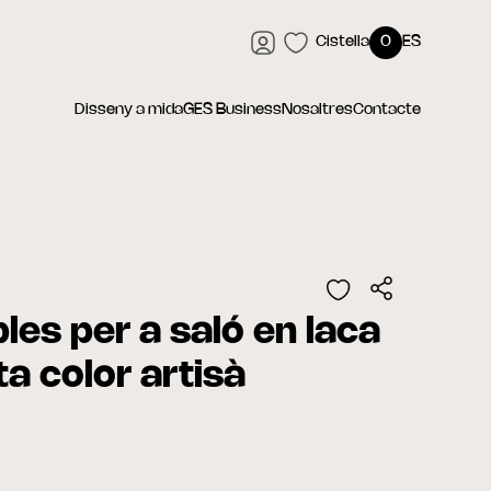
Cistella
0
ES
Disseny a mida
GES Business
Nosaltres
Contacte
les per a saló en laca
sta color artisà