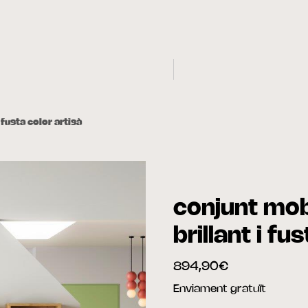
 fusta color artisà
conjunt mob
brillant i fu
894,90€
Enviament gratuït