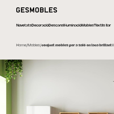
Novetats
Decoració
Descans
Il·luminació
Mobles
Tèxtils llar
Home
/
Mobles
/
conjunt mobles per a saló en laca brillant i