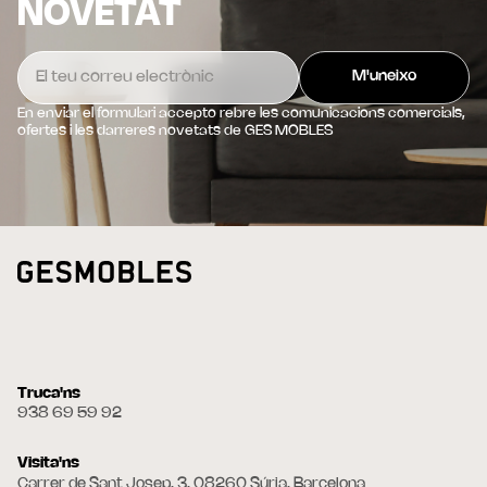
NOVETAT
En enviar el formulari accepto rebre les comunicacions comercials,
ofertes i les darreres novetats de GES MOBLES
Truca'ns
938 69 59 92
Visita'ns
Carrer de Sant Josep, 3, 08260 Súria, Barcelona