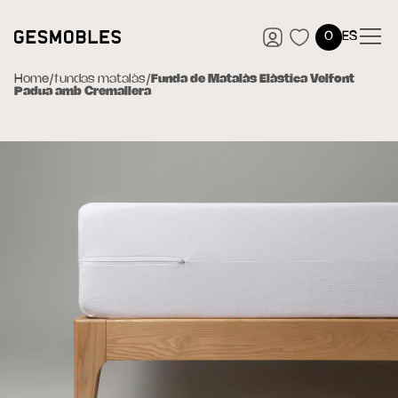
0
ES
Home
/
fundas matalàs
/
Funda de Matalàs Elàstica Velfont
Padua amb Cremallera