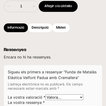
Afegir a la cistella
Informació
Descripció
Mides
Ressenyes
Encara no hi ha ressenyes.
Sigueu els primers a ressenyar “Funda de Matalàs
Elàstica Velfont Padua amb Cremallera”
L'adreça electrònica no es publicarà.
Els camps
necessaris estan marcats amb
*
La vostra valoració
*
La vostra ressenya
*