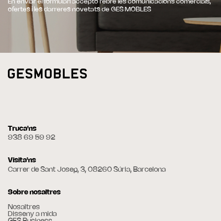
En enviar el formulari accepto rebre les comunicacions comercials,
ofertes i les darreres novetats de GES MOBLES
Truca'ns
938 69 59 92
Visita'ns
Carrer de Sant Josep, 3, 08260 Súria, Barcelona
Sobre nosaltres
Nosaltres
Disseny a mida