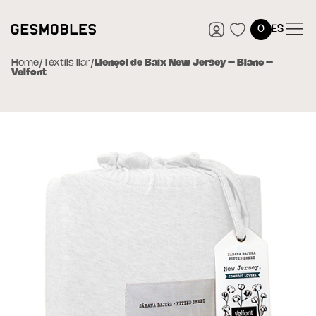
0
ES
Home
/
Tèxtils llar
/
Llençol de Baix New Jersey – Blanc –
Velfont