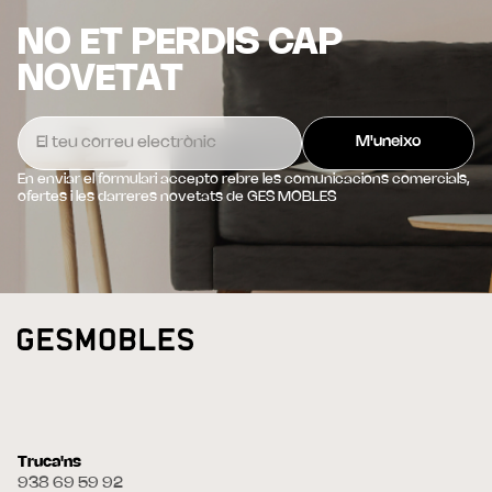
NO ET PERDIS CAP
NOVETAT
En enviar el formulari accepto rebre les comunicacions comercials,
ofertes i les darreres novetats de GES MOBLES
Truca'ns
938 69 59 92