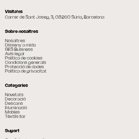
Visita'ns
Carrer de Sant Josep, 3, 08260 Súria, Barcelona
Sobre nosaltres
Nosaltres
Disseny a mida
GES Business
Avís legal
Política de cookies
Condicions generals
Protecció de dades
Política de privacitat
Categories
Novetats
Decoració
Descans
Il·luminació
Mobles
Tèxtils llar
Suport