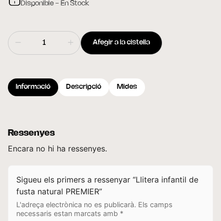
Disponible - En Stock
Afegir a la cistella
Informació
Descripció
Mides
Ressenyes
Encara no hi ha ressenyes.
Sigueu els primers a ressenyar “Llitera infantil de
fusta natural PREMIER”
L'adreça electrònica no es publicarà.
Els camps
necessaris estan marcats amb
*