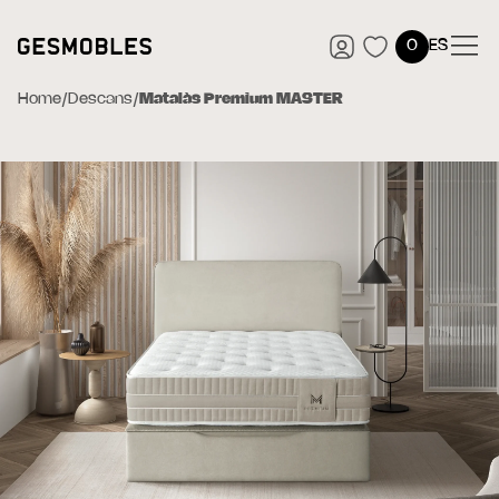
0
ES
Home
/
Descans
/
Matalàs Premium MASTER