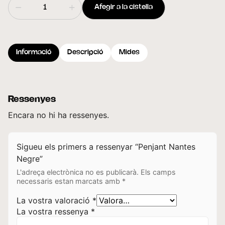
Afegir a la cistella
Informació
Descripció
Mides
Ressenyes
Encara no hi ha ressenyes.
Sigueu els primers a ressenyar “Penjant Nantes
Negre”
L'adreça electrònica no es publicarà.
Els camps
necessaris estan marcats amb
*
La vostra valoració
*
La vostra ressenya
*