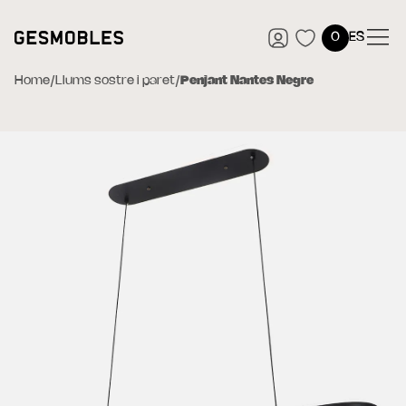
0
ES
Home
/
Llums sostre i paret
/
Penjant Nantes Negre