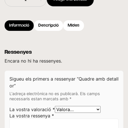
Informació
Descripció
Mides
Ressenyes
Encara no hi ha ressenyes.
Sigueu els primers a ressenyar “Quadre amb detall
or”
L'adreça electrònica no es publicarà.
Els camps
necessaris estan marcats amb
*
La vostra valoració
*
La vostra ressenya
*