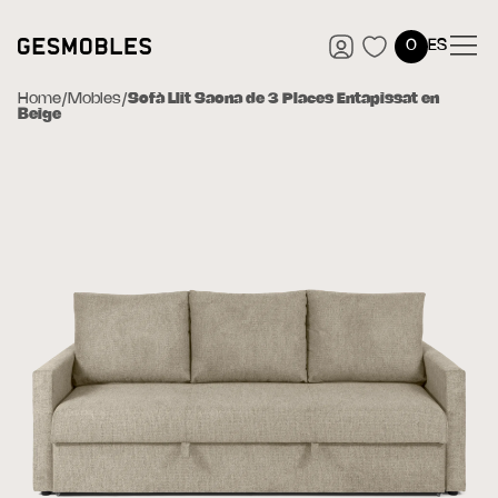
0
ES
Home
/
Mobles
/
Sofà Llit Saona de 3 Places Entapissat en
Beige