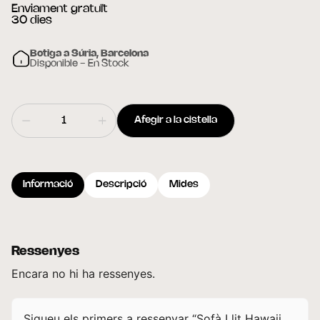
Enviament gratuït
30 dies
Botiga a Súria, Barcelona
Disponible - En Stock
Afegir a la cistella
Informació
Descripció
Mides
Ressenyes
Encara no hi ha ressenyes.
Sigueu els primers a ressenyar “Sofà Llit Hawaii