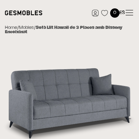
0
ES
Home
/
Mobles
/
Sofà Llit Hawaii de 3 Places amb Disseny
Encoixinat