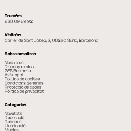
Truca'ns
938 69 59 92
Visita'ns
Carrer de Sant Josep, 3, 08260 Súria, Barcelona
Sobre nosaltres
Nosaltres
Disseny a mida
GES Business
Avís legal
Política de cookies
Condicions generals
Protecció de dades
Política de privacitat
Categories
Novetats
Decoració
Descans
Il·luminació
Mobles