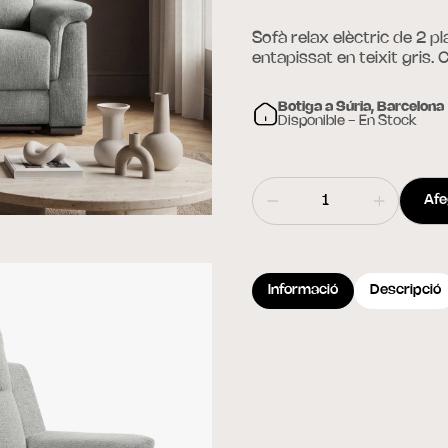
Sofà relax elèctric de 2 
entapissat en teixit gris. 
Botiga a Súria, Barcelona
Disponible - En Stock
Afeg
Informació
Descripció