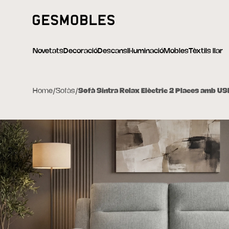
Novetats
Decoració
Descans
Il·luminació
Mobles
Tèxtils llar
Home
/
Sofàs
/
Sofà Sintra Relax Elèctric 2 Places amb USB