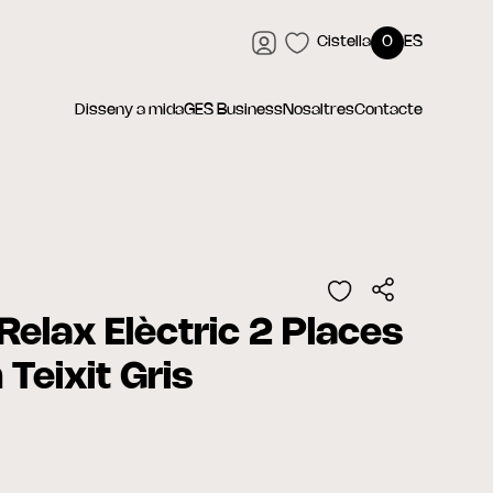
Cistella
0
ES
Disseny a mida
GES Business
Nosaltres
Contacte
Relax Elèctric 2 Places
Teixit Gris