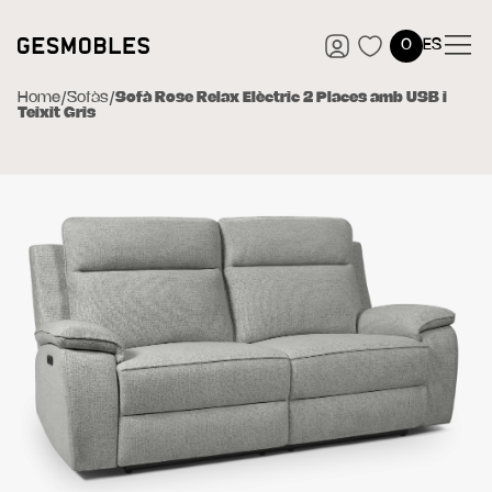
0
ES
Home
/
Sofàs
/
Sofà Rose Relax Elèctric 2 Places amb USB i
Teixit Gris