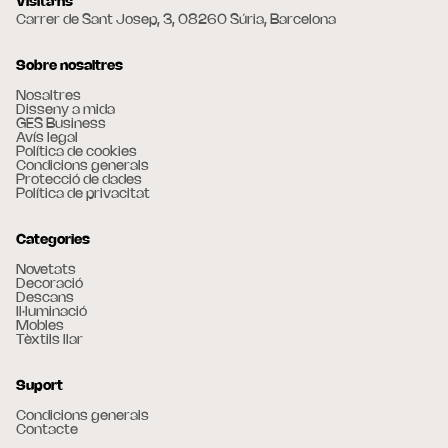
Visita'ns
Carrer de Sant Josep, 3, 08260 Súria, Barcelona
Sobre nosaltres
Nosaltres
Disseny a mida
GES Business
Avís legal
Política de cookies
Condicions generals
Protecció de dades
Política de privacitat
Categories
Novetats
Decoració
Descans
Il·luminació
Mobles
Tèxtils llar
Suport
Condicions generals
Contacte