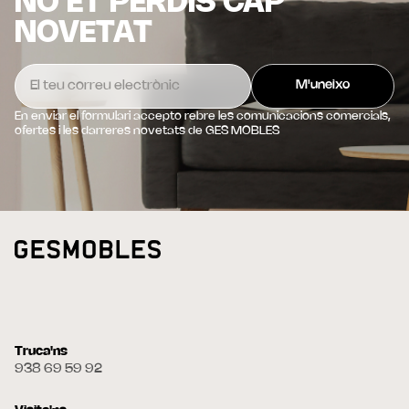
NO ET PERDIS CAP
NOVETAT
En enviar el formulari accepto rebre les comunicacions comercials,
ofertes i les darreres novetats de GES MOBLES
Truca'ns
938 69 59 92