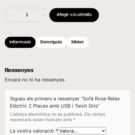
Afegir a la cistella
Informació
Descripció
Mides
Ressenyes
Encara no hi ha ressenyes.
Sigueu els primers a ressenyar “Sofà Rose Relax
Elèctric 2 Places amb USB i Teixit Gris”
L'adreça electrònica no es publicarà.
Els camps
necessaris estan marcats amb
*
La vostra valoració
*