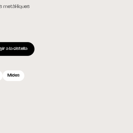
s metàl·liques
ir a la cistella
Mides