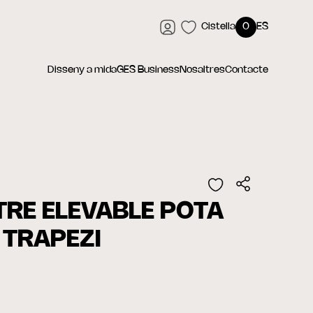
Cistella
0
ES
Disseny a mida
GES Business
Nosaltres
Contacte
TRE ELEVABLE POTA
 TRAPEZI