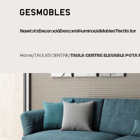
Novetats
Decoració
Descans
Il·luminació
Mobles
Tèxtils llar
Home
/
TAULES CENTRE
/
TAULA CENTRE ELEVABLE POTA 