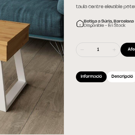
taula centre elevable pote
Botiga a Súria, Barcelona
Disponible - En Stock
Afeg
Informació
Descripció