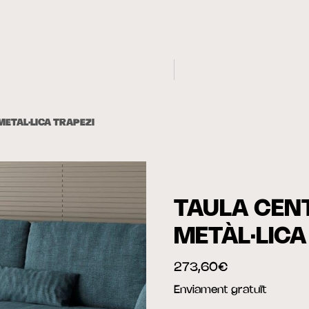
METÀL·LICA TRAPEZI
TAULA CEN
METÀL·LICA
273,60€
Enviament gratuït