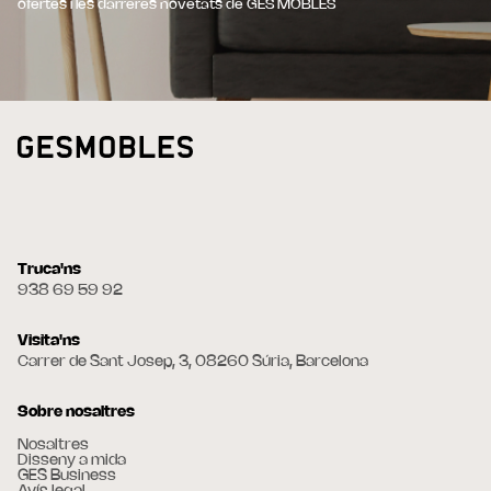
ofertes i les darreres novetats de GES MOBLES
Truca'ns
938 69 59 92
Visita'ns
Carrer de Sant Josep, 3, 08260 Súria, Barcelona
Sobre nosaltres
Nosaltres
Disseny a mida
GES Business