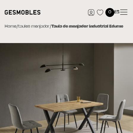
0
ES
Home
/
taules menjador
/
Taula de menjador industrial Edurne