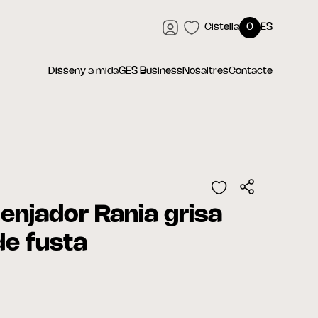
Cistella
0
ES
Disseny a mida
GES Business
Nosaltres
Contacte
enjador Rania grisa
e fusta