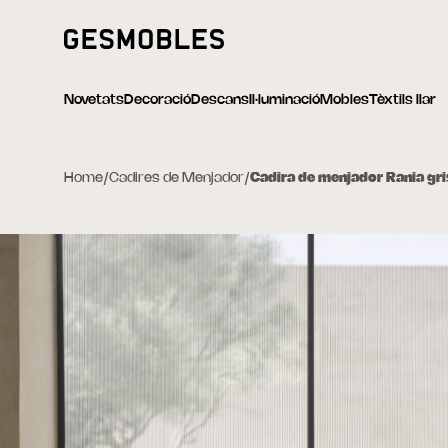
Novetats
Decoració
Descans
Il·luminació
Mobles
Tèxtils llar
Home
/
Cadires de Menjador
/
Cadira de menjador Rania gr