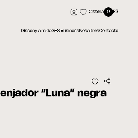
Cistella
0
ES
Disseny a mida
GES Business
Nosaltres
Contacte
enjador “Luna” negra