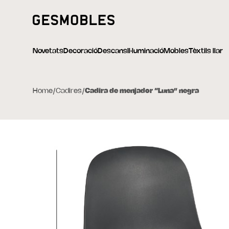
Novetats
Decoració
Descans
Il·luminació
Mobles
Tèxtils llar
Home
/
Cadires
/
Cadira de menjador “Luna” negra