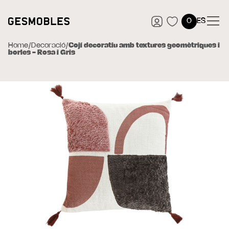
0
ES
Home
/
Decoració
/
Cojí decoratiu amb textures geomètriques i
borles - Rosa i Gris