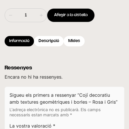
Afegir a la cistella
Informació
Descripció
Mides
Ressenyes
Encara no hi ha ressenyes.
Sigueu els primers a ressenyar “Cojí decoratiu
amb textures geomètriques i borles – Rosa i Gris”
L'adreça electrònica no es publicarà.
Els camps
necessaris estan marcats amb
*
La vostra valoració
*