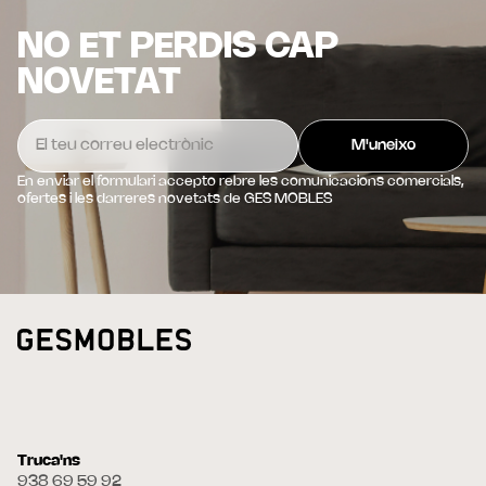
NO ET PERDIS CAP
NOVETAT
En enviar el formulari accepto rebre les comunicacions comercials,
ofertes i les darreres novetats de GES MOBLES
Truca'ns
938 69 59 92