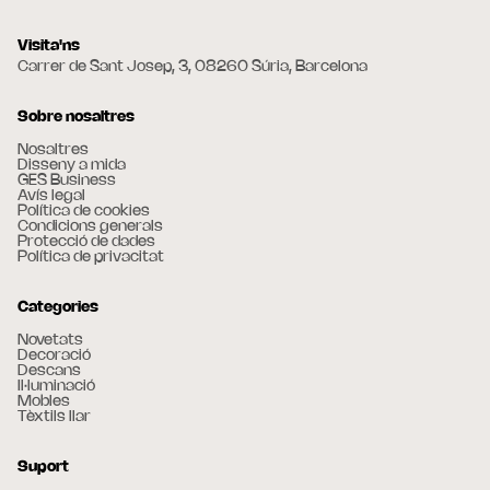
Visita'ns
Carrer de Sant Josep, 3, 08260 Súria, Barcelona
Sobre nosaltres
Nosaltres
Disseny a mida
GES Business
Avís legal
Política de cookies
Condicions generals
Protecció de dades
Política de privacitat
Categories
Novetats
Decoració
Descans
Il·luminació
Mobles
Tèxtils llar
Suport