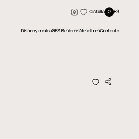
Cistella
0
ES
Disseny a mida
GES Business
Nosaltres
Contacte