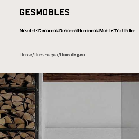
Novetats
Decoració
Descans
Il·luminació
Mobles
Tèxtils llar
Home
/
Llum de peu
/
Llum de peu