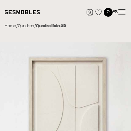
0
ES
Home
/
Quadres
/
Quadre línia 3D