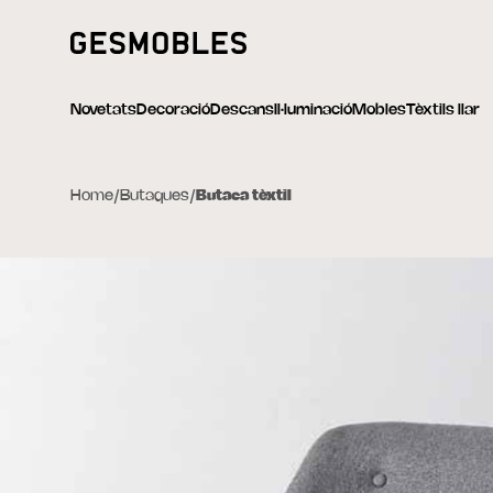
Novetats
Decoració
Descans
Il·luminació
Mobles
Tèxtils llar
Home
/
Butaques
/
Butaca tèxtil