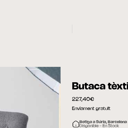
Butaca tèxti
227,40€
Enviament gratuït
Botiga a Súria, Barcelona
Disponible - En Stock