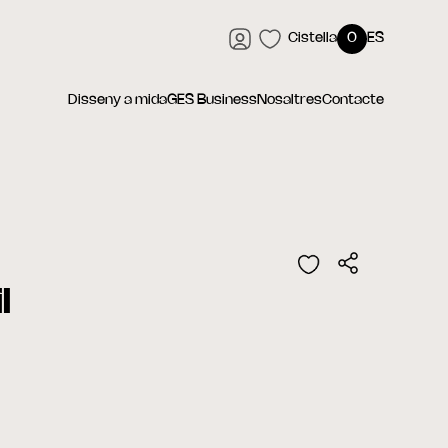
Cistella
0
ES
Disseny a mida
GES Business
Nosaltres
Contacte
l