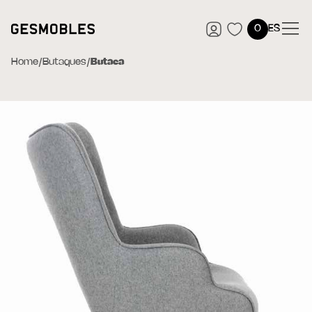
0
ES
Home
/
Butaques
/
Butaca