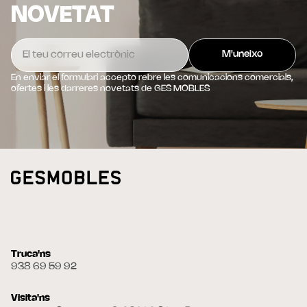
NOVETAT
En enviar el formulari accepto rebre les comunicacions comercials,
ofertes i les darreres novetats de GES MOBLES
Truca'ns
938 69 59 92
Visita'ns