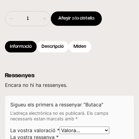
Afegir a la cistella
Informació
Descripció
Mides
Ressenyes
Encara no hi ha ressenyes.
Sigueu els primers a ressenyar “Butaca”
L'adreça electrònica no es publicarà.
Els camps
necessaris estan marcats amb
*
La vostra valoració
*
La vostra ressenya
*