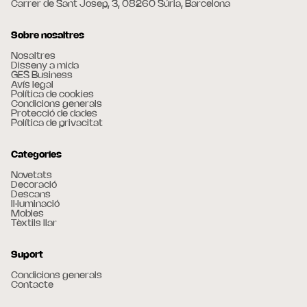
Carrer de Sant Josep, 3, 08260 Súria, Barcelona
Sobre nosaltres
Nosaltres
Disseny a mida
GES Business
Avís legal
Política de cookies
Condicions generals
Protecció de dades
Política de privacitat
Categories
Novetats
Decoració
Descans
Il·luminació
Mobles
Tèxtils llar
Suport
Condicions generals
Contacte