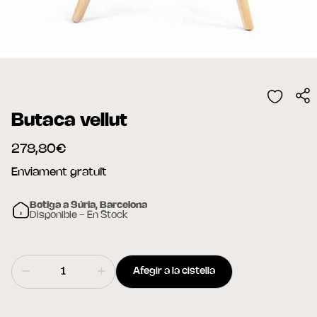
Butaca vellut
278,80€
Enviament gratuït
Botiga a Súria, Barcelona
Disponible - En Stock
Afegir a la cistella