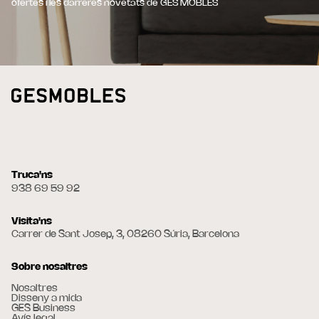
ofertes i les darreres novetats de GES MOBLES
Truca'ns
938 69 59 92
Visita'ns
Carrer de Sant Josep, 3, 08260 Súria, Barcelona
Sobre nosaltres
Nosaltres
Disseny a mida
GES Business
Avís legal