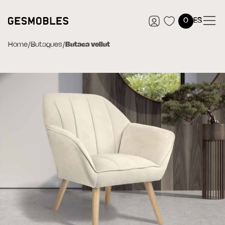
0
ES
Home
/
Butaques
/
Butaca vellut